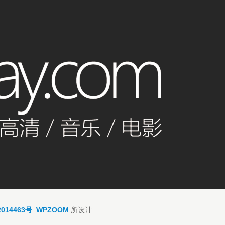
014463号
.
WPZOOM
所设计