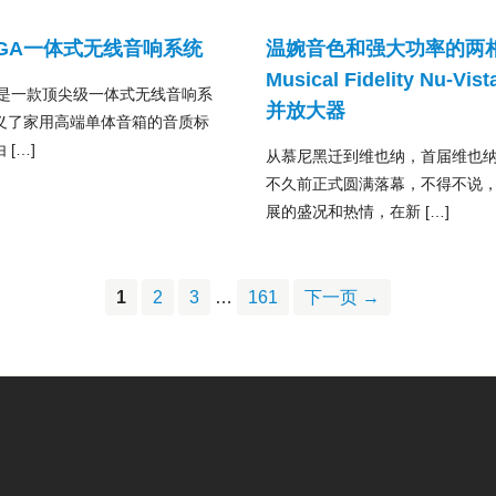
VEGA一体式无线音响系统
温婉音色和强大功率的两
Musical Fidelity Nu-Vis
EGA是一款顶尖级一体式无线音响系
并放大器
义了家用高端单体音箱的音质标
 […]
从慕尼黑迁到维也纳，首届维也
不久前正式圆满落幕，不得不说
展的盛况和热情，在新 […]
1
2
3
…
161
下一页 →