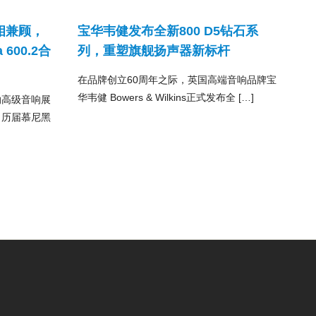
相兼顾，
宝华韦健发布全新800 D5钻石系
ta 600.2合
列，重塑旗舰扬声器新标杆
在品牌创立60周年之际，英国高端音响品牌宝
华韦健 Bowers & Wilkins正式发布全 […]
纳高级音响展
，历届慕尼黑