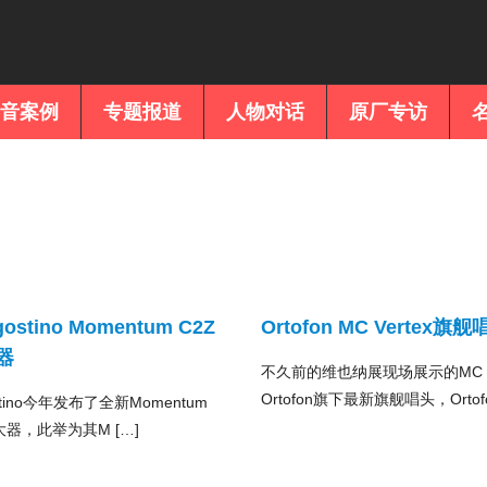
音案例
专题报道
人物对话
原厂专访
gostino Momentum C2Z
Ortofon MC Vertex旗
器
不久前的维也纳展现场展示的MC Ve
Ortofon旗下最新旗舰唱头，Ortofo
ostino今年发布了全新Momentum
大器，此举为其M […]