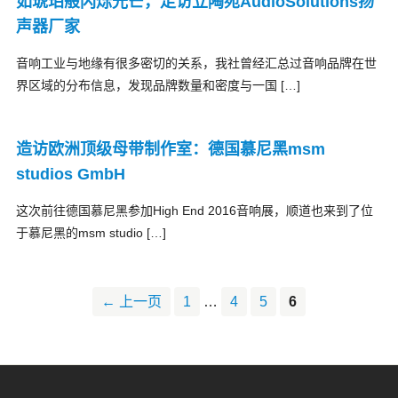
如琥珀般闪烁光芒，走访立陶宛AudioSolutions扬
声器厂家
音响工业与地缘有很多密切的关系，我社曾经汇总过音响品牌在世
界区域的分布信息，发现品牌数量和密度与一国 […]
造访欧洲顶级母带制作室：德国慕尼黑msm
studios GmbH
这次前往德国慕尼黑参加High End 2016音响展，顺道也来到了位
于慕尼黑的msm studio […]
← 上一页
1
…
4
5
6