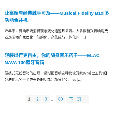
让高端与经典触手可及——Musical Fidelity B1xi多
功能合并机
近年来，音响市场消费观念变化迅速且显著。大多数新兴音响消费
者逐渐倾向家居化、简约化、高集成与一体化的 […]
轻装出行更自由，你的随身音乐搭子——ELAC
NAVA 100蓝牙音箱
便携式无线音箱的出现，逐渐把音响这种比较笼统的“听觉工具”细
分进化出另一个更有趣的功能：场景伴侣。无 […]
1
2
3
…
80
下一页 →