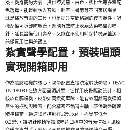
擾。機身簡約大氣，提供啞光黑、白色、櫻桃色等多種配
色選擇，能輕鬆融入客廳、卧室、書房等不同家居場景，
既是播放音樂的工具，也是提升空間格調的復古擺件。唱
機配備可拆卸防塵蓋，既能有效防止灰塵沾染唱盤與唱
針，延長設備使用壽命，又能在不使用時保持機身整潔，
兼顧實用性與美觀度。
紮實聲學配置，預裝唱頭
實現開箱即用
作為黑膠唱機的核心，聲學配置直接決定聆聽體驗，TEAC
TN-180 BT在這方面盡顯誠意。它採用皮帶驅動設計，相
較於直驅唱機，皮帶如同緩衝屏障，能有效隔離電機運轉
產生的振動與噪音，配合精密不鏽鋼主軸，確保轉盤轉速
精準穩定，轉速誤差控制在±2%以內，
抖晃率
低至
0.25%，讓唱針能精準讀取唱片凹槽中的音頻信號，還原
音樂本真質感，避免了直驅唱機常見的機械雜音干擾。