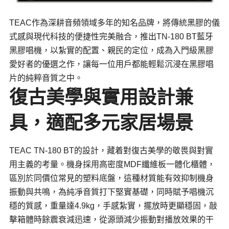
TEAC作為深耕音頻領域多年的知名品牌，將傳統黑膠的儀
式感與現代科技的便捷性完美融合，推出TN-180 BT藍牙
黑膠唱機，以紮實的配置、親民的定位，成為入門級黑膠
愛好者的優選之作，讓每一位用戶都能輕鬆沉浸在黑膠唱
片的純粹音質之中。
復古美學與實用設計兼
具，適配多元家居場景
TEAC TN-180 BT的設計，藏着對復古美學的敬畏與對實
用主義的考量。機身採用高密度MDF纖維板一體化櫃體，
區別於同價位常見的塑料底盤，這種材質能有效抑制機身
振動與共鳴，為純凈音質打下堅實基礎，同時賦予唱機沉
穩的質感，重量達4.9kg，手感紮實，擺放時更顯穩固，敲
擊箱體時餘震衰減迅速，從源頭減少振動對播放效果的干