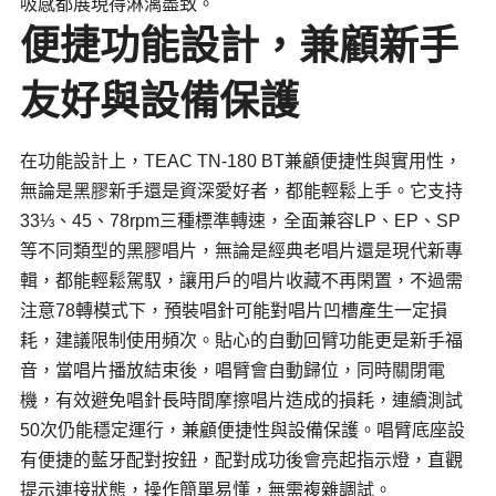
吸感都展現得淋漓盡致。
便捷功能設計，兼顧新手
友好與設備保護
在功能設計上，TEAC TN-180 BT兼顧便捷性與實用性，
無論是黑膠新手還是資深愛好者，都能輕鬆上手。它支持
33⅓、45、78rpm三種標準轉速，全面兼容LP、EP、SP
等不同類型的黑膠唱片，無論是經典老唱片還是現代新專
輯，都能輕鬆駕馭，讓用戶的唱片收藏不再閑置，不過需
注意78轉模式下，預裝唱針可能對唱片凹槽產生一定損
耗，建議限制使用頻次。貼心的自動回臂功能更是新手福
音，當唱片播放結束後，唱臂會自動歸位，同時關閉電
機，有效避免唱針長時間摩擦唱片造成的損耗，連續測試
50次仍能穩定運行，兼顧便捷性與設備保護。唱臂底座設
有便捷的藍牙配對按鈕，配對成功後會亮起指示燈，直觀
提示連接狀態，操作簡單易懂，無需複雜調試。