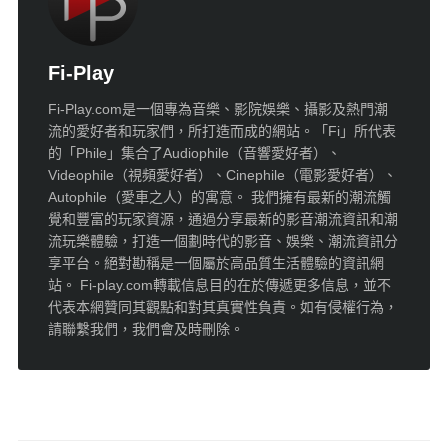
Fi-Play
Fi-Play.com是一個專為音樂、影院娛樂、攝影及熱門潮
流的愛好者和玩家們，所打造而成的網站。「Fi」所代表
的「Phile」集合了Audiophile（音響愛好者）、
Videophile（視頻愛好者）、Cinephile（電影愛好者）、
Autophile（愛車之人）的寓意。 我們擁有最新的潮流觸
覺和豐富的玩家資源，通過分享最新的影音潮流資訊和潮
流玩樂體驗，打造一個劃時代的影音、娛樂、潮流資訊分
享平台。絕對勘稱是一個屬於高品質生活體驗的資訊網
站。 Fi-play.com轉載信息目的在於傳遞更多信息，並不
代表本網贊同其觀點和對其真實性負責。如有侵權行為，
請聯繫我們，我們會及時刪除。