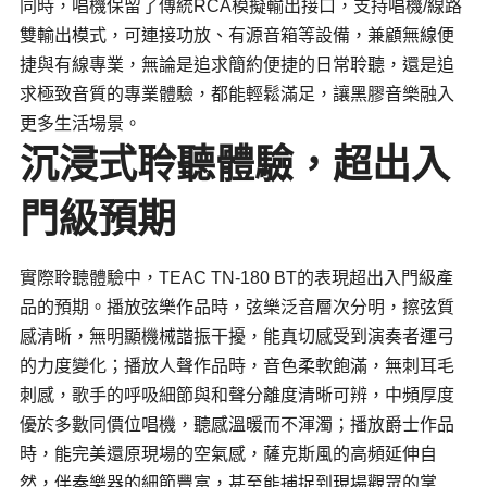
同時，唱機保留了傳統
RCA
模擬輸出接口，支持唱機/線路
雙輸出模式，可連接功放、有源音箱等設備，兼顧無線便
捷與有線專業，無論是追求簡約便捷的日常聆聽，還是追
求極致音質的專業體驗，都能輕鬆滿足，讓黑膠音樂融入
更多生活場景。
沉浸式聆聽體驗，超出入
門級預期
實際聆聽體驗中，TEAC TN-180 BT的表現超出入門級產
品的預期。播放弦樂作品時，弦樂泛音層次分明，擦弦質
感清晰，無明顯機械諧振干擾，能真切感受到演奏者運弓
的力度變化；播放人聲作品時，音色柔軟飽滿，無刺耳毛
刺感，歌手的呼吸細節與和聲分離度清晰可辨，中頻厚度
優於多數同價位唱機，聽感溫暖而不渾濁；播放爵士作品
時，能完美還原現場的空氣感，薩克斯風的高頻延伸自
然，伴奏樂器的細節豐富，甚至能捕捉到現場觀眾的掌