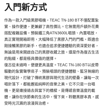
入門新方式
作為一款入門級黑膠唱機，TEAC TN-180 BT不僅配置紮
實、操作便捷，更兼顧了高性價比。它無需用戶額外花費
搭配複雜設備，預裝鐵三角ATN3600L唱頭、內置唱放，
真正實現開箱即用，大幅降低了黑膠入門的門檻，既適合
剛接觸黑膠的新手，也適合追求便捷體驗的資深愛好者，
無論是用來開啟自己的黑膠收藏之旅，還是作為復古生活
的點綴，都是極具價值的選擇。
復古從未過時，便捷更具溫度。TEAC TN-180 BT以皮帶
驅動的紮實聲學底子、預裝唱頭的便捷體驗、藍牙無線的
現代設計，打破了傳統黑膠與現代生活的壁壘，讓每一次
唱針落下，都能邂逅純粹的音樂之美。它不只是一台唱
機，更是連接過去與當下的橋樑，是傳遞音樂溫度的載
體，讓你在快節奏的生活中，慢下來，聆聽黑膠本真，感
受時光沉澱的浪漫與治癒。