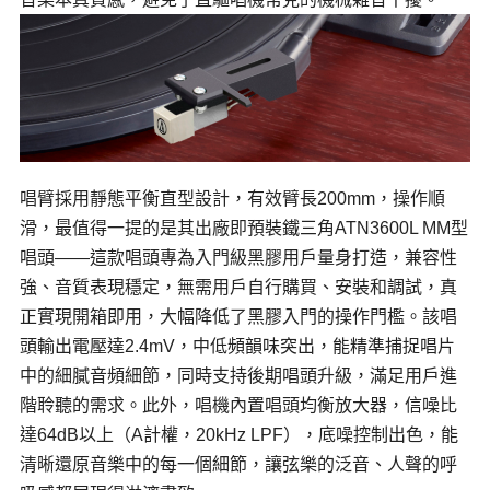
唱臂採用靜態平衡直型設計，有效臂長200mm，操作順
滑，最值得一提的是其出廠即預裝鐵三角ATN3600L MM型
唱頭——這款唱頭專為入門級黑膠用戶量身打造，兼容性
強、音質表現穩定，無需用戶自行購買、安裝和調試，真
正實現開箱即用，大幅降低了黑膠入門的操作門檻。該唱
頭輸出電壓達2.4mV，中低頻韻味突出，能精準捕捉唱片
中的細膩音頻細節，同時支持後期唱頭升級，滿足用戶進
階聆聽的需求。此外，唱機內置唱頭均衡放大器，信噪比
達64dB以上（A計權，20kHz LPF），底噪控制出色，能
清晰還原音樂中的每一個細節，讓弦樂的泛音、人聲的呼