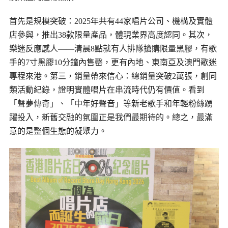
首先是規模突破：
2025年共有44家唱片公司、機構及實體
店參與，推出38款限量產品，體現業界高度認同。其次，
樂迷反應感人——清晨8點就有人排隊搶購限量黑膠，有歌
手的7寸黑膠10分鐘內售罄，更有內地、東南亞及澳門歌迷
專程來港。第三，銷量帶來信心：總銷量突破2萬張，創同
類活動紀錄，證明實體唱片在串流時代仍有價值。看到
「聲夢傳奇」、「
中年好聲音
」等新老歌手和年輕粉絲踴
躍投入，新舊交融的氛圍正是我們最期待的。總之，最滿
意的是整個生態的凝聚力。