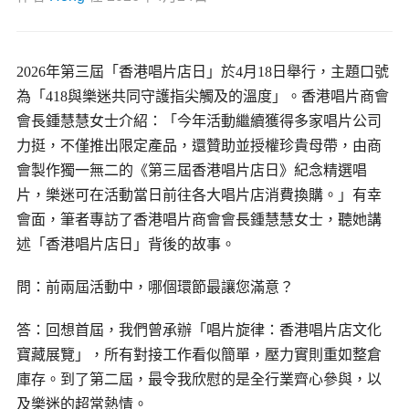
2026年第三屆「香港唱片店日」於4月18日舉行，主題口號
為「418與樂迷共同守護指尖觸及的溫度」。香港唱片商會
會長鍾慧慧女士介紹：「今年活動繼續獲得多家唱片公司
力挺，不僅推出限定產品，還贊助並授權珍貴母帶，由商
會製作獨一無二的《第三屆香港唱片店日》紀念精選唱
片，樂迷可在活動當日前往各大唱片店消費換購。」有幸
會面，筆者專訪了香港唱片商會會長鍾慧慧女士，聽她講
述「香港唱片店日」背後的故事。
問：前兩屆活動中，哪個環節最讓您滿意？
答：回想首屆，我們曾承辦
「唱片旋律：香港唱片店文化
寶藏展覽」，所有對接工作看似簡單，壓力實則重如整倉
庫存。到了第二屆，最令我欣慰的是全行業齊心參與，以
及樂迷的超常熱情。