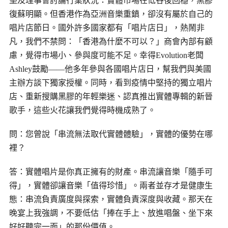
堅及理事會討論行業狀況：實體市場在低谷後回穩，黑膠
復蘇明顯。但香港作為亞洲音樂重鎮，卻沒有屬於自己的
唱片店節日。國外許多國家都有「唱片店日」，熱鬧非
凡，我們不禁問：「香港為什麼不可以？」商會內部有顧
慮，覺得市場小、參與度可能不足。幸得Evolution老闆
Ashley
鼓勵——他多年參與各國唱片店日，幫我們與美國
主辦方談下獨家授權。同時，看到疫情中堅持的獨立唱片
店、重新搜購黑膠的年輕樂迷、認真推出實體專輯的新晉
歌手，這些火花讓我們覺得時機成熟了。
問：您曾說
「串流無法取代實體體驗」，實體的優勢在哪
裡？
答：實體唱片是你真正擁有的財產。串流讓音樂
「隨手可
得」，實體卻讓音樂「值得珍惜」。兩者並存才是健康生
態：串流負責廣度與探索，實體負責深度與收藏。那天在
晚宴上我強調，不要低估「捧在手上、放進唱盤、坐下來
好好聽完一面」的那份價值。