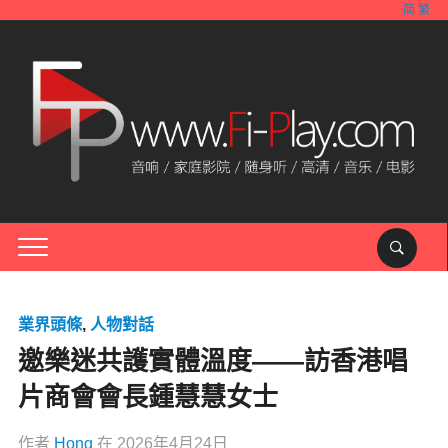
简
繁
業界頭條
,
人物對話
邀樂迷共護實體溫度——訪香港唱
片商會會長鍾慧慧女士
作者
Hong
在
2026年4月24日