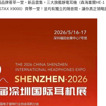
28個品牌薈萃一堂，新品雲集。三大旗艦靜電耳機（森海塞爾HE-1
拉、STAX X9000）齊聚一堂！並均有獨立的隔音間，讓你真正領略