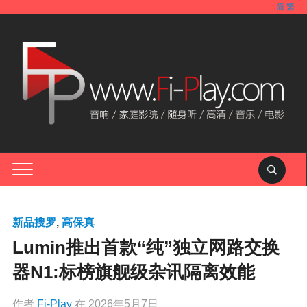
简
繁
新品搜罗
,
高保真
Lumin推出首款“纯”独立网路交换
器N1:标榜旗舰级杂讯隔离效能
作者
Fi-Play
在
2026年5月7日