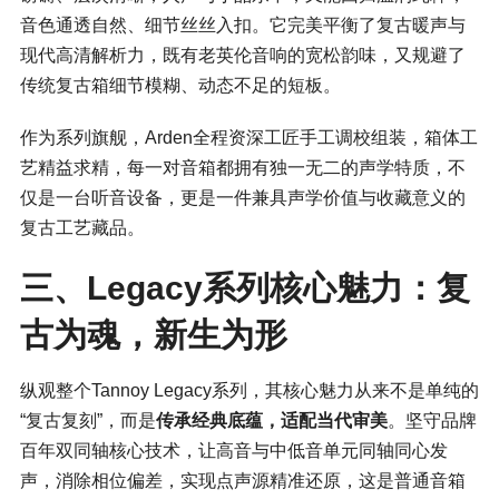
音色通透自然、细节丝丝入扣。它完美平衡了复古暖声与
现代高清解析力，既有老英伦音响的宽松韵味，又规避了
传统复古箱细节模糊、动态不足的短板。
作为系列旗舰，Arden全程资深工匠手工调校组装，箱体工
艺精益求精，每一对音箱都拥有独一无二的声学特质，不
仅是一台听音设备，更是一件兼具声学价值与收藏意义的
复古工艺藏品。
三、Legacy系列核心魅力：复
古为魂，新生为形
纵观整个Tannoy Legacy系列，其核心魅力从来不是单纯的
“复古复刻”，而是
传承经典底蕴，适配当代审美
。坚守品牌
百年双同轴核心技术，让高音与中低音单元同轴同心发
声，消除
相位偏差
，实现点声源精准还原，这是普通音箱