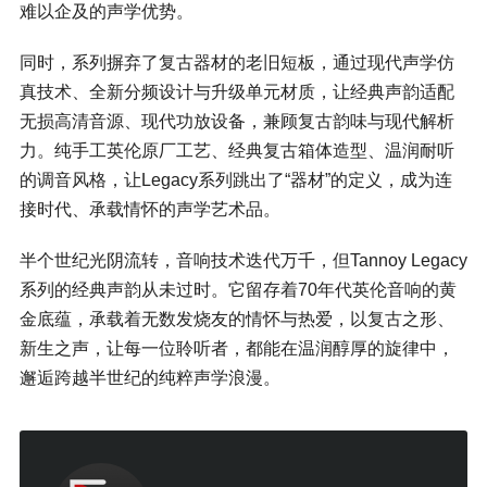
难以企及的声学优势。
同时，系列摒弃了复古器材的老旧短板，通过现代声学仿
真技术、全新分频设计与升级单元材质，让经典声韵适配
无损高清音源、现代功放设备，兼顾复古韵味与现代解析
力。纯手工英伦原厂工艺、经典复古箱体造型、温润耐听
的调音风格，让Legacy系列跳出了“器材”的定义，成为连
接时代、承载情怀的声学艺术品。
半个世纪光阴流转，音响技术迭代万千，但Tannoy Legacy
系列的经典声韵从未过时。它留存着70年代英伦音响的黄
金底蕴，承载着无数发烧友的情怀与热爱，以复古之形、
新生之声，让每一位聆听者，都能在温润醇厚的旋律中，
邂逅跨越半世纪的纯粹声学浪漫。