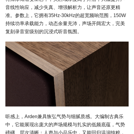
音线性响应，减少失真、增强解析力，让声音还原更精
准。参数上，它拥有35Hz-30kHz的超宽频响范围，150W
持续功率承载能力，动态余量充沛，声场开阔宏大，完美
复刻录音室级别的沉浸式听音氛围。
听感上，Arden兼具恢弘气势与细腻质感。大编制古典乐
中，它能展现出庞大的声场规模与扎实的低频底蕴，气势
磅礴、层次清晰；人声与小品乐中，又能回归温润纯粹，