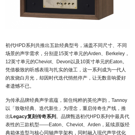
初代HPD系列共推出五款经典型号，涵盖不同尺寸、不同
场景的声学需求，分别是15英寸单元的Arden、Berkeley，
12英寸单元的Cheviot、Devon以及10英寸单元的Eaton。
凭借极致的听感表现与扎实的做工，这一系列成为一代人
的发烧白月光，却因时代迭代悄然停产，让无数音响爱好
者遗憾不已。
为传承品牌经典声学底蕴，留住纯粹的英伦声韵，Tannoy
以「致敬经典、迭代新生」为理念，重启传奇生产线，推
出
Legacy复刻传奇系列
。品牌甄选初代HPD系列中最具代
表性的三款机型——Eaton、Cheviot、Arden，延续原版经
典箱体造型与核心同轴声学架构，同时融入现代声学优化