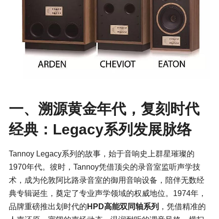
一、溯源黄金年代，复刻时代
经典：
Legacy
系列发展脉络
Tannoy Legacy系列的故事，始于音响史上群星璀璨的
1970年代。彼时，Tannoy凭借顶尖的录音室监听声学技
术，成为伦敦
阿比路录音室
的御用音响设备，陪伴无数经
典专辑诞生，奠定了专业声学领域的权威地位。1974年，
品牌重磅推出划时代的
HPD高能双同轴系列
，凭借精准的