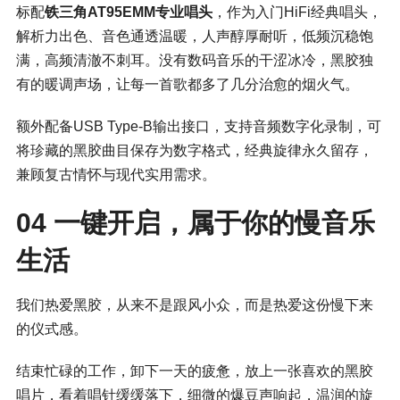
标配
铁三角AT95EMM专业唱头
，作为入门HiFi经典唱头，
解析力出色、音色通透温暖，人声醇厚耐听，低频沉稳饱
满，高频清澈不刺耳。没有数码音乐的干涩冰冷，黑胶独
有的暖调声场，让每一首歌都多了几分治愈的烟火气。
额外配备USB Type-B输出接口，支持音频数字化录制，可
将珍藏的黑胶曲目保存为数字格式，经典旋律永久留存，
兼顾复古情怀与现代实用需求。
04 一键开启，属于你的慢音乐
生活
我们热爱黑胶，从来不是跟风小众，而是热爱这份慢下来
的仪式感。
结束忙碌的工作，卸下一天的疲惫，放上一张喜欢的黑胶
唱片，看着唱针缓缓落下，细微的爆豆声响起，温润的旋