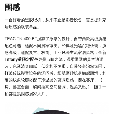
围感
一台好看的黑胶唱机，从来不止是影音设备，更是提升家
居质感的软装单品。
TEAC TN-400-BT摒弃了浮夸的设计，自带两款高级质感
配色可选，适配不同居家审美。经典哑光黑沉稳低调，质
感高级，适配复古、极简、工业风等主流家居风格；全新
Tiffany蓝限定配色
更是点睛之笔，温柔通透的莫兰迪调
蓝，色泽清爽细腻、低饱和不刺眼，自带轻奢治愈氛围，
打破传统影音设备的沉闷感。细腻磨砂机身触感顺滑，利
落的线条轮廓搭配干净温柔的蓝调质感，摆在客厅、书
房、卧室台面，瞬间拉高空间格调，温柔又出片，随手一
拍都是氛围感居家大片。