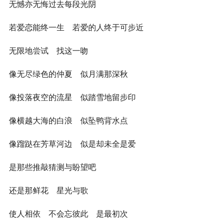
无憾亦无悔过去每段光阴
若爱恋能终一生 若爱的人终于可步近
无限地尝试 找这一吻
像无尽绿色的仲夏 似月满那深秋
像投落夜空的流星 似踏雪地留步印
像横越大海的白浪 似坠鸭背水点
像蹓跶在芳草河边 似是却未全是爱
是那些推敲猜测与盼望吧
还是那鲜花 星光与歌
使人相依 不会忘彼此 是最初次