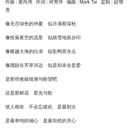
作曲 : 黄尚伟 作词 : 何秀萍 编曲 : Mark Tai 监制 : 赵增
熹
像无尽绿色的仲夏 似月满那深秋
像投落夜空的流星 似踏雪地留步印
像横越大海的白浪 似坠鸭背水点
像蹓跶在芳草河边 似是却未全是爱
是那些推敲猜测与盼望吧
还是那鲜花 星光与歌
使人相依 不会忘彼此 是最初次
是最单纯的倾心 是最坦然的关心