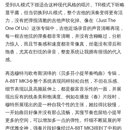
受到UL模式下很适合这种现代风格的唱片。TR模式下听略
显平庸，但当切换到UL模式，整个吉他的演奏变得更有活
力，没有把弹指清脆的吉他声软化掉。像在《Just The
One Of Us》这张专辑中，吉他近场录音的声音清晰再现，
每一根吉他弦的弹奏都非常清晰，并没有含糊略过，分析
力惊人，而且节奏感和速度都非常像真，丝毫没有滞后和
拖沓，尤其在扫弦的录音，整套系统让我拥有很强的代入
感。
再选穆特与欧奇斯演绎的《贝多芬小提琴奏鸣曲》专辑，
A-88T MK3令整个系统表现同样轻松自然，不但在乐感、
细节表现以及高频延伸上，都是极富音乐性的一面，并展
现出应有的线条美和饱满度。例如在播放《春》片段时，
穆特所展现出的是一种自我个性的主张，她拉得比较慢，
一开始曲目好像并没有那么流畅，其慢节奏也留给小提琴
更多的空间，可以增加多一点的弹性。纤细不断延展的琴
声优雅全神，强奏片段好像经过A-88T MK3得到了中和的