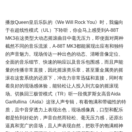
播放Queen皇后乐队的《
We Will Rock You
》时，我偏向
于在超线性模式（UL）下聆听，你会马上感受到A-88T
MK3在这类型大动态摇滚曲目中毫无压力，即使面对两种
截然不同的音乐流派，A-88T MK3都能展现出应有和独特
的声音魅力。现场传达一种出色的动态、清晰音像定位、
全面的音乐细节、快速的响应以及音乐包围感，而且声能
量的传播非常直接，因此摇滚类乐章，甚至重金属类的摇
滚在这套系统的还原下，冲击力非常迅猛和直接，同时有
着良好的现场感体验，能轻松让人投入到亢奋的摇滚现
场。切换回三极管模式（TR）听一段俄罗斯女高音
Aida
Garifullina
《Aida》这张人声专辑，有着饱满和带磁性的特
质，且中音穿透力上表现出色，现场感像真，口型和配乐
都是恰到好处的，声音自然而轻松、毫无压力感，还原出
逼真和宽广的音场，且人声表现自然，把歌手的饱满精神