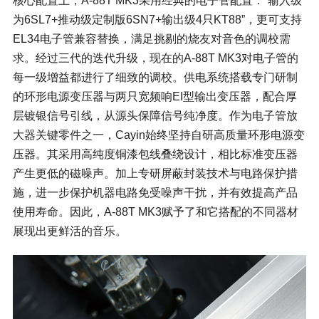
核心配置上，A-88T MK3采用经典的电子管配置：“输入级
为6SL7+推动级定制版6SN7+输出级4只KT88”，更可支持
EL34电子管兼容替换，满足挑剔的烧友对音色的调校需
求。经过三代的迭代升级，现在的A-88T MK3对电子管的
每一级增益都进行了细致的调校。供电系统搭载专门研制
的环形电源变压器与两只宽频响EI型输出变压器，配合厚
层镀银信号引线，从源头保障信号纯净度。作为电子管放
大器关键零件之一，Cayin始终坚持自研高质量环形电源变
压器。其采用高纯度铜漆包线叠绕设计，相比标准变压器
产生更低的磁噪声。加上专研屏蔽封装技术与电路保护措
施，进一步保护机器电路免受噪声干扰，并有效提高产品
使用寿命。因此，A-88T MK3赋予了和它搭配的不同器材
展现出更鲜活的音乐。