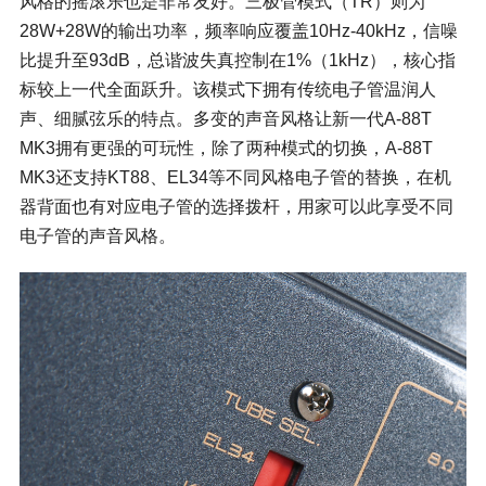
风格的摇滚乐也是非常友好。三极管模式（TR）则为
28W+28W的输出功率，频率响应覆盖10Hz-40kHz，信噪
比提升至93dB，总谐波失真控制在1%（1kHz），核心指
标较上一代全面跃升。该模式下拥有传统电子管温润人
声、细腻弦乐的特点。多变的声音风格让新一代A-88T
MK3拥有更强的可玩性，除了两种模式的切换，A-88T
MK3还支持KT88、EL34等不同风格电子管的替换，在机
器背面也有对应电子管的选择拨杆，用家可以此享受不同
电子管的声音风格。