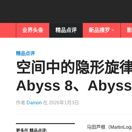
业界头条
精品点评
新品搜罗
影
精品点评
空间中的隐形旋律——
Abyss 8、Abys
作者
Damon
在
2026年1月3日
马田芦根（MartinLo
更多在 精品点评: