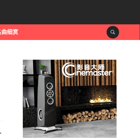
名曲细赏
了