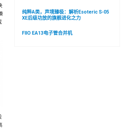
决
纯粹A类，声境臻极：解析Esoteric S-05
凑
XE后级功放的旗舰进化之力
或
FIIO EA13电子管合并机
设
高