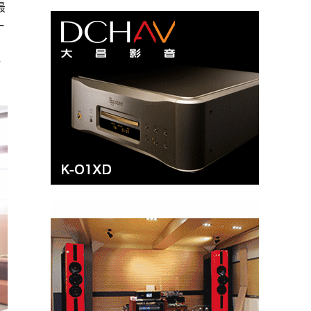
最
一
对