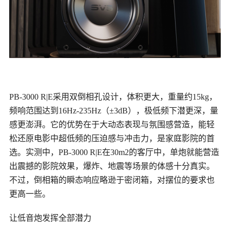
PB-3000 R|E采用双倒相孔设计，体积更大，重量约15kg，
频响范围达到16Hz-235Hz（±3dB），极低频下潜更深，量
感更澎湃。它的优势在于大动态表现与氛围感营造，能轻
松还原电影中超低频的压迫感与冲击力，是家庭影院的首
选。实测中，PB-3000 R|E在30m2的客厅中，单炮就能营造
出震撼的影院效果，爆炸、地震等场景的体感十分真实。
不过，倒相箱的瞬态响应略逊于密闭箱，对摆位的要求也
更高一些。
让低音炮发挥全部潜力