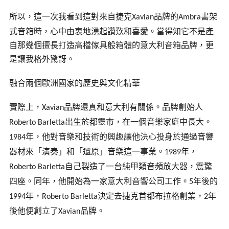
所以，這一次我看到這對來自捷克
品牌的
書架
Xavian
Ambra
式音箱時，心中由衷地湧起讚歎和喜愛。當得知它不是產
自那幾個擅長打造高檔傢具般箱體的意大利音箱品牌，更
是讓我格外驚訝。
融合兩個歐洲國家的歷史與文化精華
實際上，
品牌還真和意大利有關係。品牌創始人
Xavian
出生於都靈市，在一個音樂家庭中長大。
Roberto Barletta
年，他對音樂和技術的興趣讓他決心投身於通過音響
1984
器材來「演奏」和「還原」音樂這一事業。
年，
1989
自己製造了一台純甲類音頻放大器，震驚
Roberto Barletta
四座。同年，他開始為一家意大利音響公司工作。
年後的
5
年，
決定去捷克首都布拉格創業，
年
1994
Roberto Barletta
2
後他便創立了
品牌。
Xavian