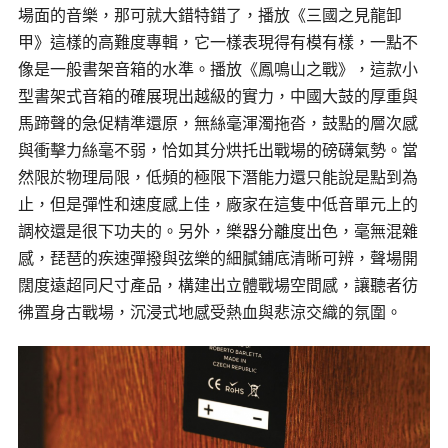
場面的音樂，那可就大錯特錯了，播放《
三國之見龍卸
甲
》這樣的高難度專輯，它一樣表現得有模有樣，一點不
像是一般書架音箱的水準。播放《鳳鳴山之戰》，這款小
型書架式音箱的確展現出越級的實力，中國大鼓的厚重與
馬蹄聲的急促精準還原，無絲毫渾濁拖沓，鼓點的層次感
與衝擊力絲毫不弱，恰如其分烘托出戰場的磅礴氣勢。當
然限於物理局限，低頻的極限下潛能力還只能說是點到為
止，但是彈性和速度感上佳，廠家在這隻中低音單元上的
調校還是很下功夫的。另外，樂器分離度出色，毫無混雜
感，琵琶的疾速彈撥與弦樂的細膩鋪底清晰可辨，聲場開
闊度遠超同尺寸產品，構建出立體戰場空間感，讓聽者彷
彿置身古戰場，沉浸式地感受熱血與悲涼交織的氛圍。