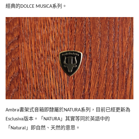
經典的
系列。
DOLCE MUSICA
書架式音箱即隸屬於
系列，目前已經更新為
Ambra
NATURA
版本。「
」其實等同於英語中的
Esclusiva
NATURA
「
」即自然、天然的意思。
Natural