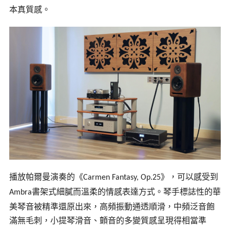
本真質感。
播放
帕爾曼
演奏的《
》，可以感受到
Carmen Fantasy, Op.25
書架式細膩而溫柔的情感表達方式。琴手標誌性的華
Ambra
美琴音被精準還原出來，高頻振動通透順滑，中頻泛音飽
滿無毛刺，小提琴滑音、顫音的多變質感呈現得相當準