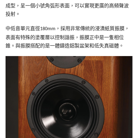
成型，呈一個小號角弧形表面，可以實現更廣的高頻聲波
投射。
中低音單元直徑
，採用非常傳統的浸漬紙質振膜，
180mm
表面有特殊的塗覆層以控制諧振，振膜正中是一隻
相位
錐
。與振膜搭配的是一體鑄造鋁製盆架和低失真磁體。