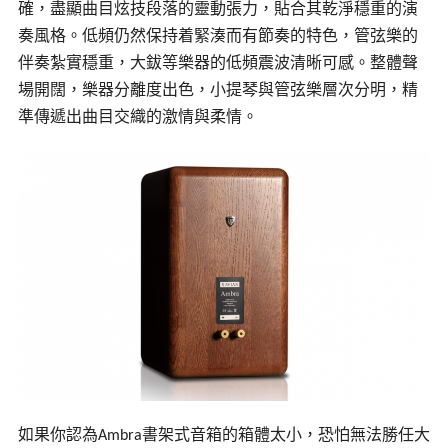
確，盡顯曲目炫技段落的靈動張力，貼合其乾淨穩重的演
奏風格。低頻仍然保持着緊湊而有節奏的特色，管弦樂的
伴奏紮實穩重，大鈸等樂器的低頻震波清晰可感。整體聲
場開闊，樂器分離度出色，小提琴與管弦樂層次分明，精
準傳遞出曲目交織的激情與柔情。
如果你認為
書架式音箱的箱體太小，恐怕無法勝任大
Ambra