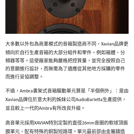
大多數以外包為商業模式的音箱製造商不同，
品牌更
Xavian
傾向於自行生產音箱的大部分組件和零件，例如箱體、分
頻器等等。這使廠家能夠嚴格把控質量，並完全按照自己
的意願進行設計，而無需為了適應從其他地方採購的零件
而進行妥協調整。
不過，
書架式音箱驅動單元算是「半個例外」：是由
Ambra
品牌位於意大利的姊妹公司
生產提供，
Xavian
AudioBarletta
並且較上一代的
有所改良升級。
Ambra
高音單元採用
特別定製的直徑
音圈的軟球頂振
XAVIAN
26mm
膜單元，配有特殊的銅製短路環。單元最前部由金屬鑄造