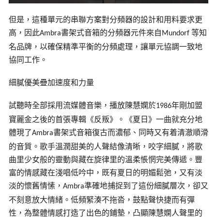
但是，這種單元的串聯方案對分頻器的設計和用料要求更
高，因此
書架式音箱的分頻器元件來自
等知
Ambra
Mundorf
名品牌，以確保精準平衡的分頻處理，讓單元協調一致地
協同工作。
細膩優美疊加速度和力量
試聽時全部採用流媒體音樂，播放陳慧嫻於
年剛加盟
1986
寶麗金之後的首張專輯《
反叛
》。《夏日》一曲就充分地
體現了
書架式音箱復古而濃郁、同時又有着清澈順滑
Ambra
的音質。歌手溫潤甜美的人聲結像清晰，咬字細膩，將歌
曲里少女般的靈動與藏在旋律里的溫柔悵惘完美傳遞。豐
富的情感藏在淺唱低吟中，既有夏日的明媚鬆弛，又有淡
淡的懷舊情愫，
準確地捕捉到了這份細膩層次，卻又
Ambra
不刻意放大情緒。低頻緊湊不拖沓，鼓點聲快捷而有彈
性，為整體情感打造了出色的鋪墊，凸顯陳慧嫻人聲里的