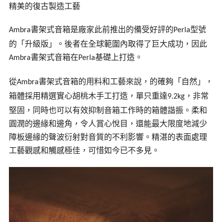
精美的復古製造工藝
書架式音箱是廠家此前推出的備受好評的
型號
Ambra
Perla
的「升級版」。後者在全球範圍內取得了巨大成功，因此
書架式音箱在
基礎上打造。
Ambra
Perla
從
書架式音箱的用料和工藝來說，的確夠「自然」，
Ambra
箱體採用精選實心胡桃木手工打造，單只重達
，非常
9.2kg
堅固，同時也可以有效抑制音箱工作時的箱體諧振。柔和
圓潤的邊緣和邊角，令人賞心悅目，還能最大限度地減少
障板邊緣的
聲波衍射
對音質的不利影響。精湛的表面處理
工藝觀感和觸感極佳，可惜如今已不多見。