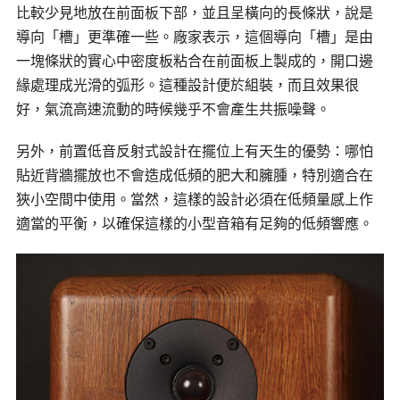
比較少見地放在前面板下部，並且呈橫向的長條狀，說是
導向「槽」更準確一些。廠家表示，這個導向「槽」是由
一塊條狀的實心中密度板粘合在前面板上製成的，開口邊
緣處理成光滑的弧形。這種設計便於組裝，而且效果很
好，氣流高速流動的時候幾乎不會產生共振噪聲。
另外，前置低音反射式設計在擺位上有天生的優勢：哪怕
貼近背牆擺放也不會造成低頻的肥大和臃腫，特別適合在
狹小空間中使用。當然，這樣的設計必須在低頻量感上作
適當的平衡，以確保這樣的小型音箱有足夠的低頻響應。