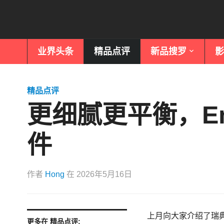
业界头条
精品点评
新品搜罗
影
精品点评
更细腻更平衡，Entr
件
作者
Hong
在
2026年5月16日
上月向大家介绍了瑞
更多在 精品点评: