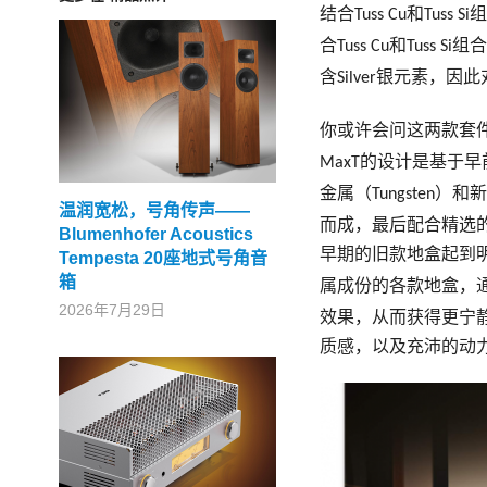
结合
和
组
Tuss Cu
Tuss Si
合
和
组合
Tuss Cu
Tuss Si
含
银元素，因此
Silver
你或许会问这两款套
的设计是基于早
MaxT
金属（
）和新
Tungsten
温润宽松，号角传声——
而成，最后配合精选
Blumenhofer Acoustics
早期的旧款地盒起到明
Tempesta 20座地式号角音
箱
属成份的各款地盒，
2026年7月29日
效果，从而获得更宁
质感，以及充沛的动