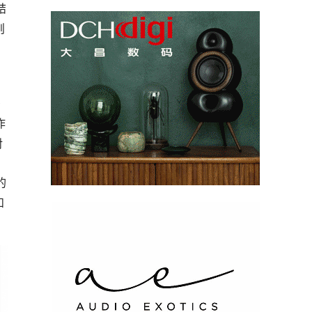
结
则
钨
作
对
的
和