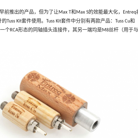
早前推出的产品，但为了让
和
的效能最大化，
Max T
Max S
Entreq
计的
套件使用。
套件中分别有两款产品：
和
Tuss Kit
Tuss Kit
Tuss Cu
一个
形态的同轴插头连接件，其另一端均是
丝杆（用于
RCA
M8
。