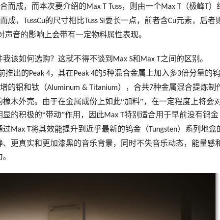
合而成，而本次要介绍的
，则由一个
（极峰
）
Max T Tuss
Max T
T
而成，
的尺寸相比
要长一点，前者含
元素，后者
TussCu
Tuss Si
Cu
对声音的影响上会带有一定物料属性表现。
件我该如何选购？这就不得不谈到
和
之间的区别。
Max S
Max T
前推出的
，其在
的
种混合金属上加入多
倍分量的
Peak 4
Peak 4
5
3
增的铝和钛（
），合共
种金属混合提炼制
Aluminum & Titanium
7
的橡木外壳。由于在金属成份上如此“加料”，在一定程度上将会
显的积极的“带动”作用，因此
特别适合用于早前没有钨金
Max T
通过
将其效能提升到近乎最新的钨金（
）系列地盒
Max T
Tungsten
静、更真实和更加漆黑的音乐背景，同时不失音乐动态，能量感
力。