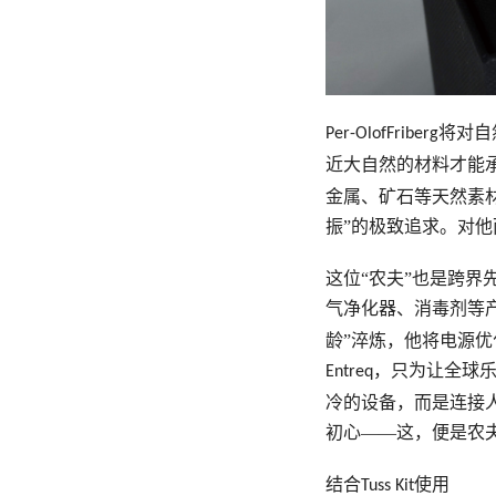
将对自
Per-OlofFriberg
近大自然的材料才能
金属、矿石等天然素材
振”的极致追求。对
这位
“农夫”也是跨
气净化器
、消毒剂等
龄”淬炼，他将电源
，只为让全球乐
Entreq
冷的设备，而是连接
初心——这，便是农
结合
使用
Tuss Kit