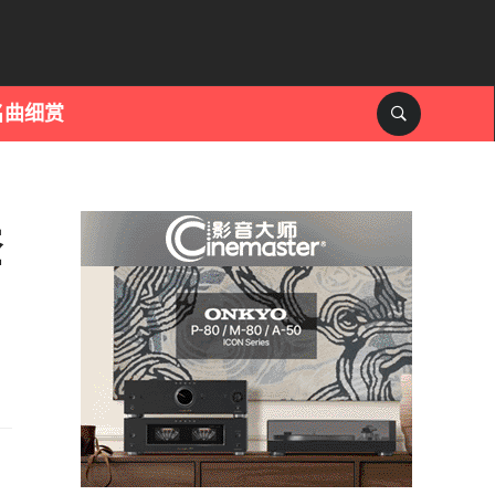
名曲细赏
套
）