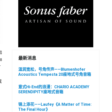
础
最新消息
8
T
温润宽松，号角传声——Blumenhofer
Acoustics Tempesta 20座地式号角音箱
或
意式Hi-End的浪漫：CHARIO ACADEMY
SERENDIPITY座地式音箱
锦上添花——Laufey《A Matter of Time:
The Final Hour》