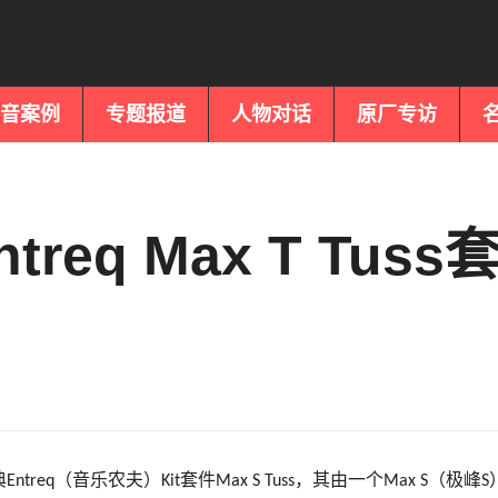
音案例
专题报道
人物对话
原厂专访
eq Max T Tuss
典
（音乐农夫）
套件
，其由一个
（极峰
Entreq
Kit
Max S Tuss
Max S
S