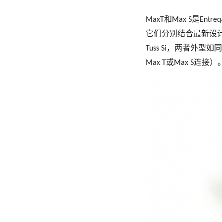
和
是
MaxT
Max S
Entreq
它们分别结合最新设
，两者外型如同
Tuss Si
或
连接）
Max T
Max S