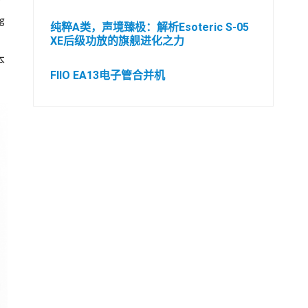
于
g
纯粹A类，声境臻极：解析Esoteric S-05
XE后级功放的旗舰进化之力
本
FIIO EA13电子管合并机