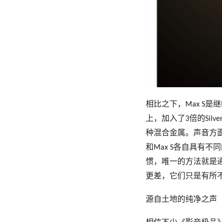
相比之下，
是继
Max S
上，加入了
倍的
3
Silve
种混合金属。声音方
和
各自具有不同
Max S
惯，唯一的方法就是
更差，它们只是有所
源自土地的纯净之声