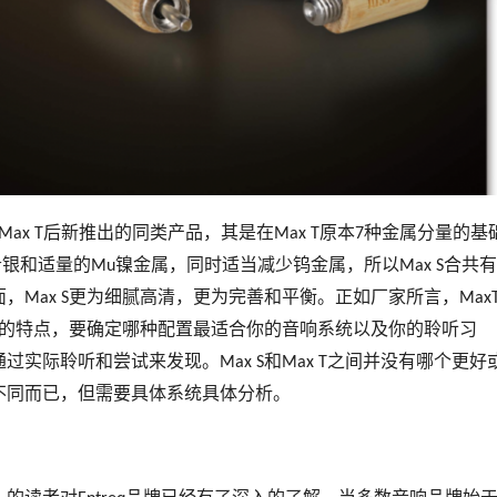
后新推出的同类产品，其是在
原本
种金属分量的基
Max T
Max T
7
银和适量的
镍金属，同时适当减少钨金属，所以
合共有
r
Mu
Max S
面，
更为细腻高清，更为完善和平衡。正如厂家所言，
Max S
Max
的特点，要确定哪种配置最适合你的音响系统以及你的聆听习
通过实际聆听和尝试来发现。
和
之间并没有哪个更好
Max S
Max T
不同而已，但需要具体系统具体分析。