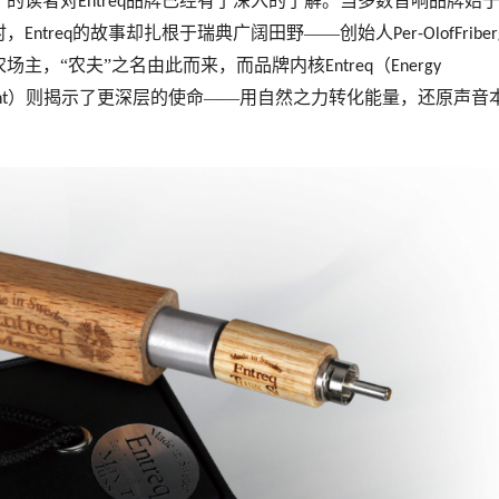
》的读者对
品牌已经有了深入的了解。当多数音响品牌始
Entreq
时，
的故事却扎根于瑞典广阔田野——创始人
Entreq
Per-OlofFriber
场主，“农夫”之名由此而来，而品牌内核
（
Entreq
Energy
）则揭示了更深层的使命——用自然之力转化能量，还原声音
t