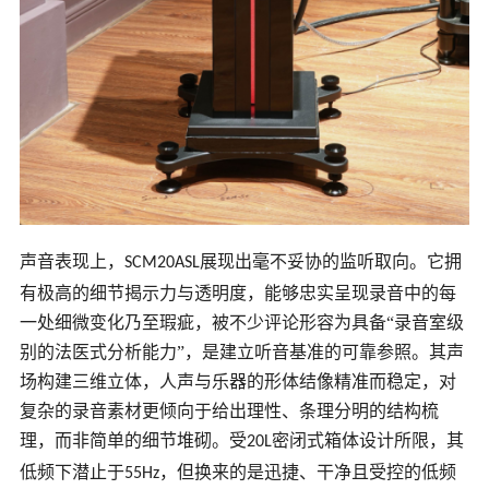
声音表现上，
展现出毫不妥协的监听取向。它拥
SCM20ASL
有极高的细节揭示力与透明度，能够忠实呈现录音中的每
一处细微变化乃至瑕疵，被不少评论形容为具备“录音室级
别的法医式分析能力”，是建立听音基准的可靠参照。其声
场构建三维立体，人声与乐器的形体结像精准而稳定，对
复杂的录音素材更倾向于给出理性、条理分明的结构梳
理，而非简单的细节堆砌。受
密闭式箱体设计所限，其
20L
低频下潜止于
，但换来的是迅捷、干净且受控的低频
55Hz