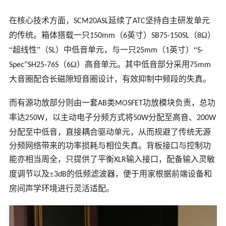
在核心技术方面，
延续了
坚持自主研发单元
SCM20ASL
ATC
的传统。箱体搭载一只
（
英寸）
（
Ω）
150mm
6
SB75-150SL
8
“
超线性
”（
）中低音单元，与一只
（
英寸）“
SL
25mm
1
S-
”
（
Ω）高音单元。其中低音部分采用
Spec
SH25-76S
6
75mm
大音圈配合长磁隙短音圈设计，有效抑制中频段的失真。
而有源功放部分则由一套
类
功放模块负责，总功
AB
MOSFET
率达
，以主动电子分频方式将
分配至高音、
250W
50W
200W
分配至中低音，直接耦合驱动单元，从而规避了传统无源
分频网络带来的功率损耗与相位失真。背板接口与控制功
能亦相当周全，只提供了平衡
输入接口，配备输入灵敏
XLR
度调节以及±
的低频滤波器，便于用家根据前端设备和
3dB
房间声学环境进行灵活适配。