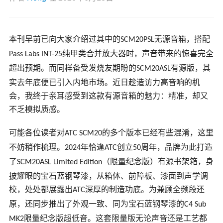
本刊早前已向大家介绍过其中的
无源音箱，搭配
SCM20PSL
纯甲类合并放大器时，声音带来的惊喜完全
Pass Labs INT-25
超出预期。而同样备受发烧友期盼的
有源版，其
SCM20ASL
实去年底便已引入内地市场。近日趁造访力高音响的机
会，我终于亲耳感受到这款有源音箱的魅力：精准，却又
不乏模拟质感。
可能各位读者对
的多个版本已经有些混淆，这里
ATC SCM20
不妨稍作梳理。
年恰逢
创立
周年，品牌为此打造
2024
ATC
50
了
（限量纪念版）有源书架箱，身
SCM20ASL Limited Edition
披耀眼的宝石蓝钢琴漆，从箱体、前障板、漆面到声学调
校，处处都展露出
深厚的制造功底。为兼顾全频段还
ATC
原，还同步推出了外观一致、同为宝石蓝钢琴漆的
C4 Sub
限量纪念版超低音。这套限量版无论声音还是工艺都
MK2