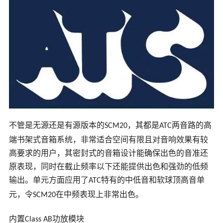
不管是无源还是有源版本的
，其都是
两音路的高
SCM20
ATC
端书架式音箱系统，非常适合空间有限且对音响效果有较
高要求的用户，其密封式的音箱设计能确保出色的音准还
原表现，同时在截止频率以下还能提供出色和强劲的低频
输出。单元方面应用了
特有的中低音和软球顶高音单
ATC
元，令
在中频表现上非常出色。
SCM20
内置
功放模块
Class AB