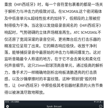
重放《
西班牙》时，每一个音符里包裹着的都是一场关
HiFi
于解析力与冲击力的极致对话。在
这个密闭箱体
SCM20ASL
及中低音单元
超线性技术的加持下，低频段的上限被控
SL
制得极为干净。当这张以发烧级录音闻名的《
西班牙》
HiFi
响起时，气势磅礴的立体声场精准再生。
不
ATC SCM20ASL
仅还原了宽阔深邃的录音空间，更将舞台后方打击乐器的
精准定位呈现了出来。它的瞬态响应极快，收放干净利
落，能够捕捉录音中最原始的冲击力与瞬间爆发力。这对
监听音箱最令人称道的地方，在于它不会去美化和柔化任
何声音细节。这只
软球顶高音单元，通过极高的解析
25mm
力，像手术刀一样精确地剖析出响板清脆透亮的打击质
感，以及沙锤摩擦时的丰富纹理。这种“照妖镜”般的特
性，让《
西班牙》中那些极其考验器材素质的火热节奏
HiFi
得以被淋漓尽致地释放。