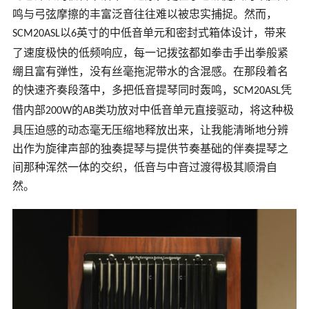
鸣与弓弦摩擦的丰富泛音往往难以被忠实捕捉。然而，
以
英寸的中低音单元和密封式箱体设计，带来
SCM20ASL
6
了速度极快的低频响应，每一记拨弦都如拳击手出拳般紧
绷且富有弹性，没有丝毫拖泥带水的含混感。在那段着名
的快速齐奏段落中，多把低音提琴同时轰鸣，
凭
SCM20ASL
借内部
的
类功放对中低音单元直接驱动，将这种极
200W
AB
具压迫感的动态毫无压缩地释放出来，让我能清晰地分辨
出作为旋律声部的独奏提琴与提供节奏基础的伴奏提琴之
间那种浑然一体的交织，低音与中音过渡得极其顺滑自
然。