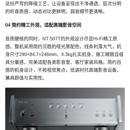
这份严苛的降噪工艺，让设备呈现出干净通透、层次分明
的听音质感，动态对比更鲜明，弱音细节更清晰。
04 简约精工外观，适配高端影音空间
音质硬核的同时，NT-507T的外观设计尽显Hi-Fi精工质
感。整机采用简约沉稳的哑光黑配色，线条利落大气，机
身尺寸290×84.7×246mm，4.3kg扎实机身，做工精致且极
具分量感，完美适配各类影音室、客厅家装风格。简约百
搭的机身设计，不抢视觉焦点，低调衬托高端影音设备，
兼具颜值与实用性。