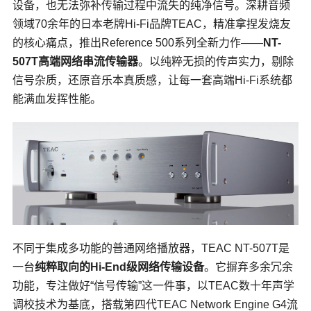
设备，也无法弥补传输过程中流失的纯净信号。深耕音频
领域70余年的日本老牌Hi-Fi品牌
TEAC
，精准拿捏发烧友
的核心痛点，推出Reference 500系列全新力作——
NT-
507T高端
网络串流传输器
。以纯粹无损的传声实力，剔除
信号杂质，还原音乐本真质感，让每一套高端Hi-Fi系统都
能满血发挥性能。
不同于集成多功能的普通网络播放器，TEAC NT-507T是
一台
纯粹取向的Hi-End级网络传输设备
。它摒弃多余冗余
功能，专注做好“信号传输”这一件事，以TEAC数十年声学
调校技术为基底，搭载第四代TEAC Network Engine G4流