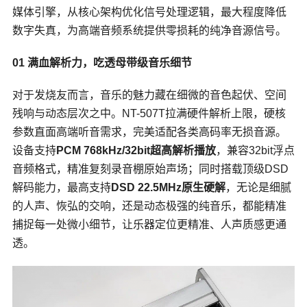
媒体引擎，从核心架构优化信号处理逻辑，最大程度降低
数字失真，为高端音频系统提供零损耗的纯净音源信号。
01 满血解析力，吃透母带级音乐细节
对于发烧友而言，音乐的魅力藏在细微的音色起伏、空间
残响与动态层次之中。NT-507T拉满硬件解析上限，硬核
参数直面高端听音需求，完美适配各类高码率无损音源。
设备支持
PCM 768kHz/32bit超高解析播放
，兼容32bit浮点
音频格式，精准复刻录音棚原始声场；同时搭载顶级DSD
解码能力，最高支持
DSD 22.5MHz原生硬解
，无论是细腻
的人声、恢弘的交响，还是动态极强的纯音乐，都能精准
捕捉每一处微小细节，让乐器定位更精准、人声质感更通
透。