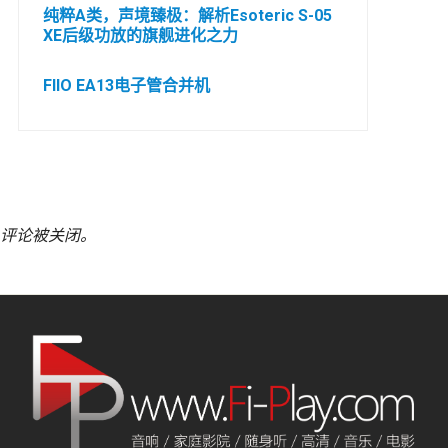
纯粹A类，声境臻极：解析Esoteric S-05
XE后级功放的旗舰进化之力
FIIO EA13电子管合并机
评论被关闭。