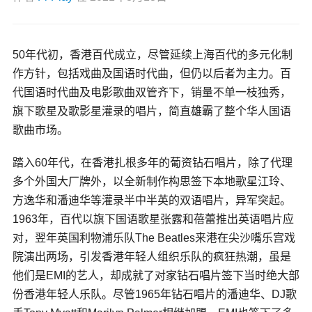
50年代初，香港百代成立，尽管延续上海百代的多元化制
作方针，包括戏曲及国语时代曲，但仍以后者为主力。百
代国语时代曲及电影歌曲双管齐下，销量不单一枝独秀，
旗下歌星及歌影星灌录的唱片，简直雄霸了整个华人国语
歌曲市场。
踏入60年代，在香港扎根多年的葡资钻石唱片，除了代理
多个外国大厂牌外，以全新制作构思签下本地歌星江玲、
方逸华和潘迪华等灌录半中半英的双语唱片，异军突起。
1963年，百代以旗下国语歌星张露和蓓蕾推出英语唱片应
对，翌年英国利物浦乐队The Beatles来港在尖沙嘴乐宫戏
院演出两场，引发香港年轻人组织乐队的疯狂热潮，虽是
他们是EMI的艺人，却成就了对家钻石唱片签下当时绝大部
份香港年轻人乐队。尽管1965年钻石唱片的潘迪华、DJ歌