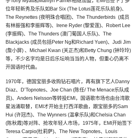
手Tony Myatt和Marilyn Palmer相继加盟，EMI也签下了多
位年轻新秀及乐队如Bar Six (The Lotus莲花乐队前身)、
The Reynettes (夜明珠合唱团)、The Thunderbirds (成员
有林振强和李振辉等)、Irene Ryder (黎爱莲)、Robert Lee
(李振辉)、The Thunders (澳门葡国人乐队)、The
Blackjacks (成员包括Peter Ng和Richard Yuen)、Judi Jim
(詹小屏) 、Michael Kwan (关正杰)和Betty Chung (钟玲玲)
等，不少名字均是日后乐坛响当当的人物，但重心仍离不
开国语时代曲。
1970年，德国宝丽多收购钻石唱片，再有旗下艺人Danny
Diaz、D’Topnotes、Joe Chan (陈任/ The Menace乐队成
员)、Anders Nelsson等转投EMI，国语歌市场也由台湾歌
星汹涌取替，EMI才开始主打西洋歌曲，跟宝丽多的Sam
Hui (许冠杰)、The Wynners (温拿乐队)和Chelsia Chan
(陈秋霞)等对阵、抢攻年轻人市场，1975年，EMI开始签下
Teresa Carpio(杜莉萨)、The New Topnotes、Louis