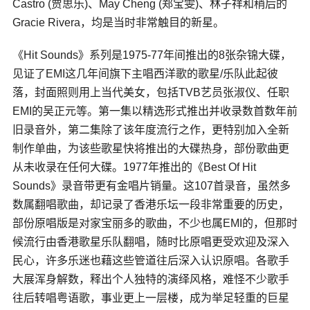
Castro (贾思乐)、May Cheng (郑宝雯)、林子祥和稍后的
Gracie Rivera，均是当时非常触目的新星。
《Hit Sounds》系列是1975-77年间推出的8张杂锦大碟，
见证了EMI这几年间旗下主唱西洋歌的歌星/乐队此起彼
落，封面照则用上当代美女，包括TVB艺员张淑仪、任职
EMI的吴正元等。第一集以精选形式推出并收录数首数年前
旧录音外，第二集除了该年度流行之作，更特别加入全新
制作单曲，为该些歌星快将推出的大碟热身，部份歌曲更
从未收录在任何大碟。1977年推出的《Best Of Hit
Sounds》录音带更有金唱片销量。这107首录音，虽然多
数属翻唱歌曲，却记录了香港乐坛一段非常重要的历史，
部份原唱版是对家宝丽多的歌曲，不少也属EMI的，但那时
候流行由香港歌星乐队翻唱，随时比原唱更受欢迎及深入
民心，许多乐迷也藉这些管道往后深入认识原唱。各歌手
大展浑身解数，释出个人独特的演绎风格，难怪不少歌手
往后转唱粤语歌，事业更上一层楼，成为举足轻重的巨星