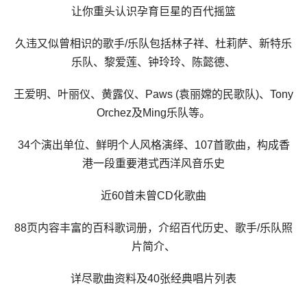
让你重头认识孕育巨星的百代摇篮
久违又似曾相识的歌手/乐队包括林子祥、杜莉萨、新特乐
乐队、黎爱莲、钟玲玲、陈懿德、
王爱明、叶丽仪、黄露仪、Paws (袁丽嫦的民歌队)、Tony
Orchez及Ming乐队等。
34个演出单位、鲜明个人风格演绎、107首歌曲，构成香
港一段重要港式西洋风音乐史
近60首未曾CD化歌曲
88页内容丰富的百科歌词册，介绍百代历史、歌手/乐队照
片简介、
详尽歌曲资料及40张经典唱片列表