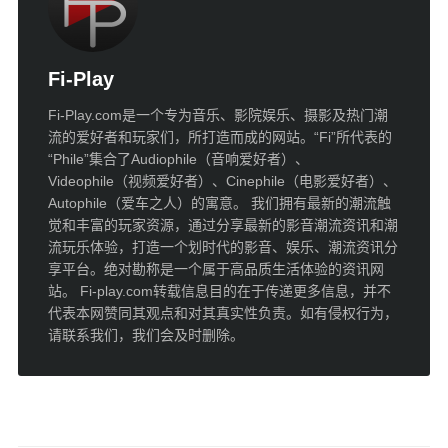
Fi-Play
Fi-Play.com是一个专为音乐、影院娱乐、摄影及热门潮
流的爱好者和玩家们，所打造而成的网站。“Fi”所代表的
“Phile”集合了Audiophile（音响爱好者）、
Videophile（视频爱好者）、Cinephile（电影爱好者）、
Autophile（爱车之人）的寓意。 我们拥有最新的潮流触
觉和丰富的玩家资源，通过分享最新的影音潮流资讯和潮
流玩乐体验，打造一个划时代的影音、娱乐、潮流资讯分
享平台。绝对勘称是一个属于高品质生活体验的资讯网
站。 Fi-play.com转载信息目的在于传递更多信息，并不
代表本网赞同其观点和对其真实性负责。如有侵权行为，
请联系我们，我们会及时删除。