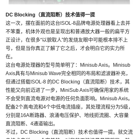
DC Blocking（直流阻断）技术值得一提
这一次，摆在面前的这台ISOL-8品牌电源处理器看上去并
不笨重，机体外观也是呈现出和普通放大器一般的扁平方
正设计，在很多“以貌取人”的发烧友眼中可能根本排不上
号，但是当你真正了解了它之后，才会明白它的实力所
在。
这台电源处理器的型号简单明了：Minisub Axis。Minisub
Axis具有与Minisub Wave完全相同的布局和滤波器补充，
但通过搭载ISOL-8 的DC Blocking（直流阻断）技术，其
性能又向前迈进了一步，MiniSub Axis可确保用家的系统
不会受到直流电源对电源的任何负面影响。Minisub Axis。
配备2个高电流和4个中低电流插座，其处理流程分为5级，
分别是16A断路器、浪涌电压保护、地线扼流圈、大容量
直流阻断、4通道输出。
不过，DC Blocking（直流阻断）技术也值得一提。就交流