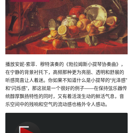
播放安妮-索菲．穆特演奏的《勃拉姆斯小提琴协奏曲》，
在宁静的背景衬托下，高频那种更为亮丽、透明和舒展的
听感简直让人着迷。你如果不知道什么是小提琴的“光泽感”
和“闪烁感”，那这就是一个很好的例子——在保持弦乐器传
统醇厚飘扬特性的同时，又有着活泼生动的鲜活气息，音
乐空间中的残响和空气的流动感也格外令人感动。