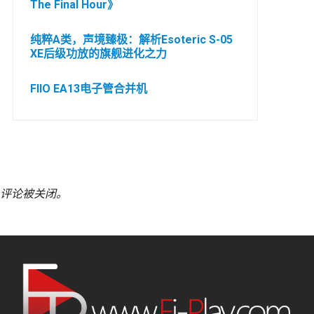
The Final Hour》
纯粹A类，声境臻极：解析Esoteric S-05
XE后级功放的旗舰进化之力
FIIO EA13电子管合并机
评论被关闭。