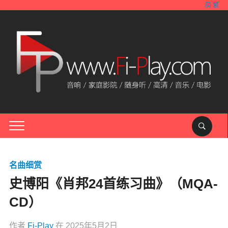
简
繁
名曲细赏
史博阳《肖邦24首练习曲》（MQA-
CD）
作者
Fi-Play
在
2025年5月2日