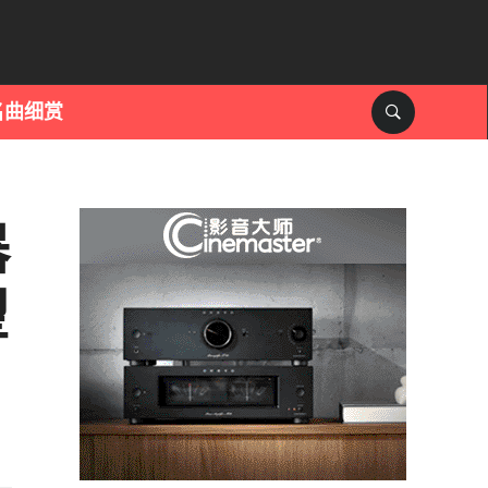
名曲细赏
器
望