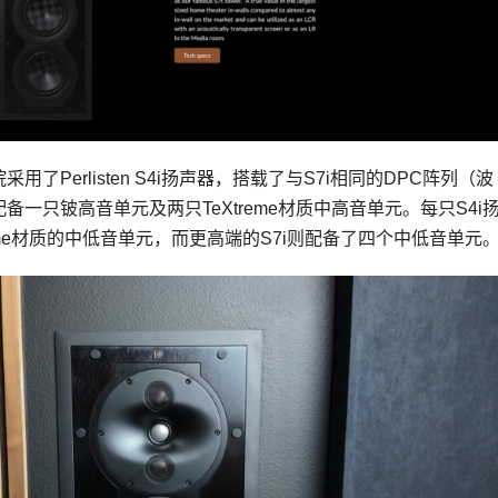
了Perlisten S4i扬声器，搭载了与S7i相同的
DPC
阵列（波
备一只铍高音单元及两只TeXtreme材质中高音单元。每只S4i
reme材质的中低音单元，而更高端的S7i则配备了四个中低音单元