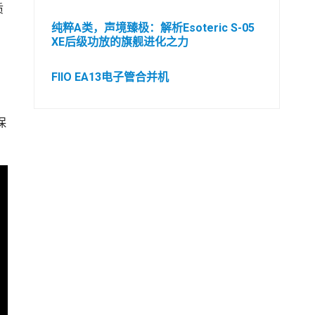
质
纯粹A类，声境臻极：解析Esoteric S-05
XE后级功放的旗舰进化之力
FIIO EA13电子管合并机
保