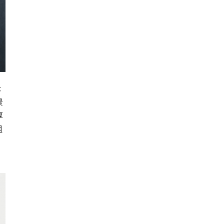
c
景
厚
阻