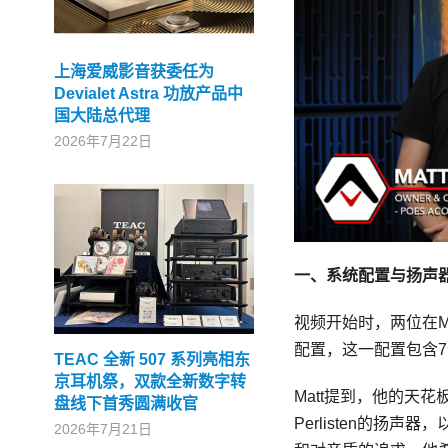
上海爱威影音获委任为
Devialet Astra 功放产品中
国大陆总代理
2026年7月22日
一、系统配置与扬声
视频开始时，两位在Mat
配置，这一配置包含7
TEAC 全新 507 系列亮相东
京耳机祭，双款全新数字转
Matt提到，他的天
盘线下首秀圆满收官
Perlisten的
2026年7月21日