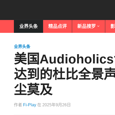
业界头条
精品点评
新品搜罗
影
业界头条
美国Audioholic
达到的杜比全景
尘莫及
作者
Fi-Play
在
2025年9月26日