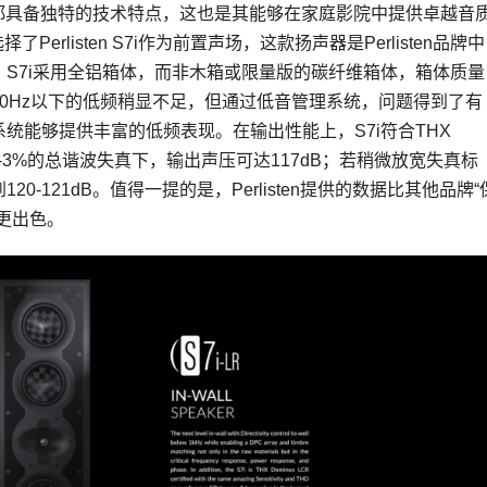
每款音响都具备独特的技术特点，这也是其能够在家庭影院中提供卓越音
了Perlisten S7i作为前置声场，这款扬声器是Perlisten品牌中
S7i采用全铝箱体，而非木箱或限量版的碳纤维箱体，箱体质量
0Hz以下的低频稍显不足，但通过低音管理系统，问题得到了有
统能够提供丰富的低频表现。在输出性能上，S7i符合THX
-3%的总
谐波失真
下，输出声压可达117dB；若稍微放宽失真标
0-121dB。值得一提的是，Perlisten提供的数据比其他品牌“
更出色。