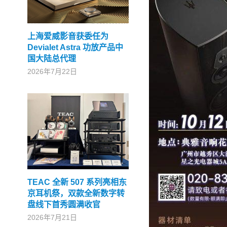
上海爱威影音获委任为
Devialet Astra 功放产品中
国大陆总代理
2026年7月22日
TEAC 全新 507 系列亮相东
京耳机祭，双款全新数字转
盘线下首秀圆满收官
2026年7月21日