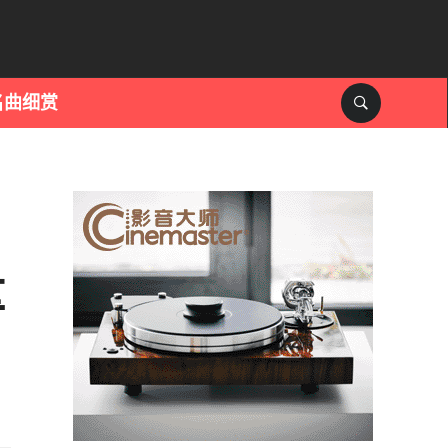
名曲细赏
量