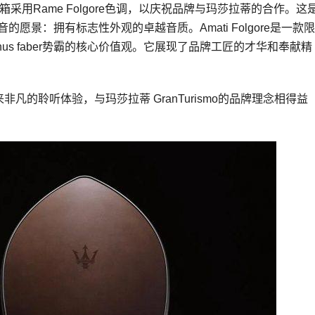
音箱采用Rame Folgore色调，以庆祝品牌与玛莎拉蒂的合作。这
霸对声音的愿景：拥有标志性外观的卓越音质。Amati Folgore是一款限
us faber势霸的核心价值观。它展现了品牌工匠的才华和奉献精
凡的聆听体验，与玛莎拉蒂 GranTurismo的品牌理念相得益