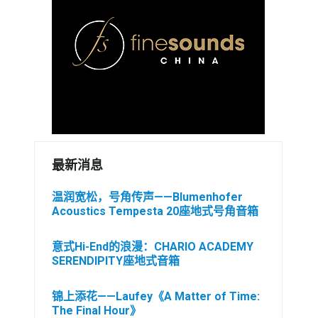
最新消息
温润宽松，号角传声——Blumenhofer
Acoustics Tempesta 20座地式号角音箱
意式Hi-End的浪漫：CHARIO ACADEMY
SERENDIPITY座地式音箱
锦上添花——Laufey《A Matter of Time:
The Final Hour》