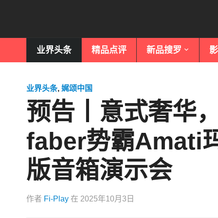
业界头条
精品点评
新品搜罗
影
业界头条
,
娓颂中国
预告丨意式奢华，
faber势霸Amat
版音箱演示会
作者
Fi-Play
在
2025年10月3日