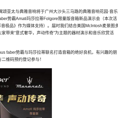
，娓颂亚太与典雅音响将于广州
大沙头
三马路的典雅音响花园·音乐
faber势霸Amati玛莎拉蒂Folgore限量版音箱新品演示会（本次活
，《影音极品》作为媒体支持）。届时我们结合美国
McIntosh
麦景图
家带来“意式奢华，声动传奇”为主题的器材演示和音乐欣赏活
us faber势霸与玛莎拉蒂联名打造音箱的绝好良机，有兴趣的朋
方二维码预约登记参与！