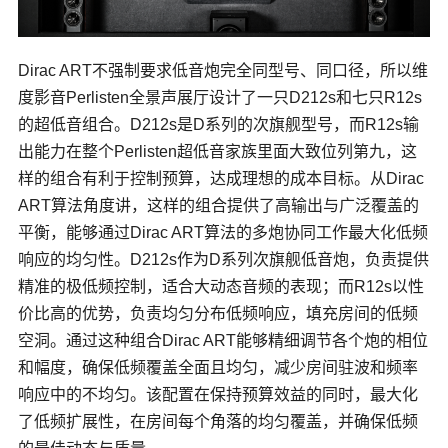
Dirac ART不强制要求低音炮完全同型号、同口径，所以维
度影音Perlisten全景声展厅设计了一只D212s和七只R12s
的超低音组合。D212s是D系列的次旗舰型号，而R12s输
出能力在整个Perlisten超低音家族里面大致位列第九，这
样的组合有利于控制预算，达成理想的成本目标。从Dirac
ART算法角度讲，这样的组合提供了高输出与广泛覆盖的
平衡，能够通过Dirac ART算法的多炮协同工作最大化低频
响应的均匀性。D212s作为D系列次旗舰低音炮，负责提供
精准的极低频控制，适合大动态音频的表现；而R12s以性
价比高的优势，负责均匀分布低频响应，填充房间的低频
空洞。通过这种组合Dirac ART能够精细调节各个炮的相位
和幅度，确保低频覆盖全面且均匀，减少房间驻波和频率
响应中的不均匀。该配置在保持预算效益的同时，最大化
了低频扩展性，在房间每个角落的均匀覆盖，并确保低频