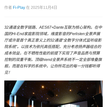
作者
Fi-Play
在
2025年11月4日
32通道全数字链路、AES67+Dante互联为核心架构。在中
国的Hi-End家庭影院领域，维度影音的Perlisten全景声展
厅或许是首个真正意义上的32通道“全数字分体式监听级影
院系统”。以技术为依托高低搭配，充分考虑扬声器组合的
成本效益，在不牺牲性能的前提下实现了声音品质与预算
控制的双重平衡。顶级hiend全景声系统不一定全部堆叠旗
舰，而是在科学的系统中，让你所花出的每一分钱都听得
见！