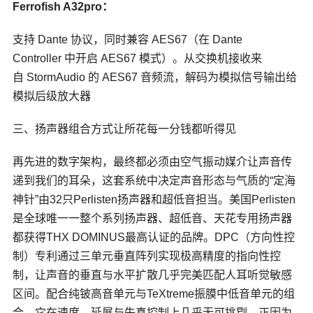
Ferrofish A32pro
：
支持 Dante 协议，同时兼容 AES67（在 Dante
Controller 中开启 AES67 模式）。从交换机接收来
自 StormAudio 的 AES67 音频流，解码为模拟信号输出给
模拟后级放大器
三、扬声器组合方式让所花每一分钱都听得见
再先进的数字架构，最终都必须由空气振动媒介让声音传
递到我们的耳朵，这套系统中决定声音形态与气质的“定海
神针”由32只Perlisten扬声器和超低音担当。美国Perlisten
是全球唯一一整个系列扬声器、超低音、天花专用扬声器
都获得THX DOMINUS最高认证的品牌。
DPC
（方向性控
制）专利通过三单元垂直阵列实现极高精度的指向性控
制，让声音的垂直与水平扩散几乎完美匹配人耳听觉敏感
区间。配合纯铍高音单元与TeXtreme振膜中低音单元的组
合，它在速度、延展与失真控制上几乎无可挑剔。正因为