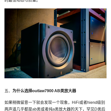
的最佳动态与质量。
五、
为什么选择outlaw7900
AB
类放大器
如果稍微留意一下就会发现一个现象，HiFi或者hiend级别
两声道几乎都是ab类或者纯
a
类放大器
的天下，罕见D类后