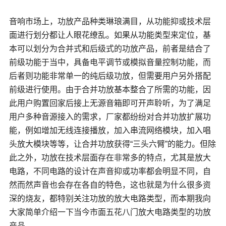
音响市场上，功放产品种类琳琅满目，从功能抑或技术层
面进行划分都让人眼花缭乱。如果从功能类型来定位，基
本可以划分为合并式和后级式的功放产品，前者是结合了
前级功能于当中，具备电平调节或模拟音量控制功能，而
后者则功能非常单一的
纯后级功放
，但需要用户另外搭配
前级进行使用。由于合并功放基本整合了所需的功能，因
此用户购置回家后接上无源音箱即可开声聆听，为了满足
用户多种音源接入的需求，厂家都纷纷对合并功放扩展功
能，例如增加无线连接播放，加入串流网络模块，加入唱
头放大模块等等，让合并功放获得“三头六臂”的能力。但除
此之外，功放在技术层面存在非常多的特点，尤其是放大
电路，不同电路的设计在声音抑或功率都会明显不同，自
然而然声音也会存在各自的特色，这也就是为什么很多资
深的烧友，都特别关注功放的放大电路类型，而本期我向
大家简单介绍一下当今市面五花八门放大电路类型的功放
产品。