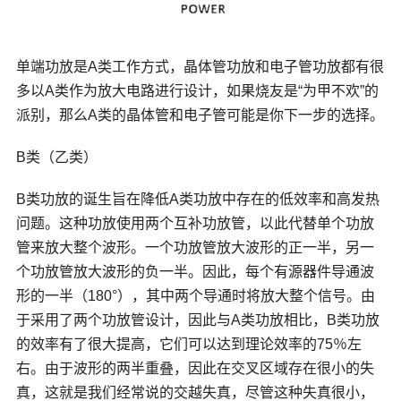
单端功放是A类工作方式，晶体管功放和电子管功放都有很
多以A类作为放大电路进行设计，如果烧友是“为甲不欢”的
派别，那么A类的晶体管和电子管可能是你下一步的选择。
B类（乙类）
B类功放的诞生旨在降低A类功放中存在的低效率和高发热
问题。这种功放使用两个互补
功放管
，以此代替单个功放
管来放大整个波形。一个功放管放大波形的正一半，另一
个功放管放大波形的负一半。因此，每个有源器件导通波
形的一半（180°），其中两个导通时将放大整个信号。由
于采用了两个功放管设计，因此与A类功放相比，B类功放
的效率有了很大提高，它们可以达到理论效率的75％左
右。由于波形的两半重叠，因此在交叉区域存在很小的失
真，这就是我们经常说的交越失真，尽管这种失真很小，