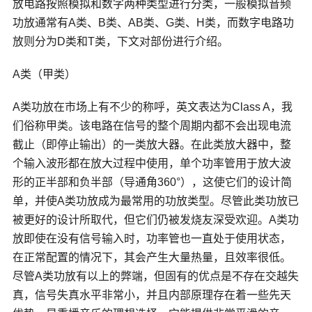
放电路
按照模拟和数字两种类型进行分类，一般模拟音频
功放通常有A类、B类、AB类、G类、H类，而数字电路功
放则分为D类和T类，下文对部份进行介绍。
A类（甲类）
A类功放在市场上有不少的称呼，英文表达为Class A，我
们俗称甲类。该电路在信号的整个周期内都不会出现电流
截止（即停止输出）的一类放大器。在此类放大器中，整
个输入波形都在放大过程中使用，单个功率管用于放大波
形的正半部和负半部（导通角360°），这使它们的设计简
单，并使A类功放成为最常用的功放类型。尽管此类功放已
被更好的设计所取代，但它们仍被发烧友深受欢迎。A类功
放即使在没有信号输入时，功率管也一直处于使用状态，
在正常配置的情况下，其会产生大量热量，且效率很低。
尽管A类功放有以上的弊端，但固有的优点是不存在交越失
真，信号失真水平非常小，并且内部原理存在着一些先天