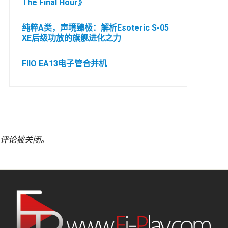
The Final Hour》
纯粹A类，声境臻极：解析Esoteric S-05
XE后级功放的旗舰进化之力
FIIO EA13电子管合并机
评论被关闭。