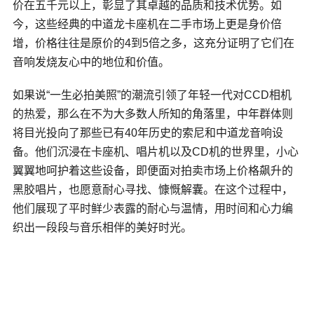
价在五千元以上，彰显了其卓越的品质和技术优势。如
今，这些经典的中道龙卡座机在二手市场上更是身价倍
增，价格往往是原价的4到5倍之多，这充分证明了它们在
音响发烧友心中的地位和价值。
如果说“一生必拍美照”的潮流引领了年轻一代对
CCD
相机
的热爱，那么在不为大多数人所知的角落里，中年群体则
将目光投向了那些已有40年历史的索尼和中道龙音响设
备。他们沉浸在卡座机、唱片机以及CD机的世界里，小心
翼翼地呵护着这些设备，即便面对拍卖市场上价格飙升的
黑胶唱片，也愿意耐心寻找、慷慨解囊。在这个过程中，
他们展现了平时鲜少表露的耐心与温情，用时间和心力编
织出一段段与音乐相伴的美好时光。