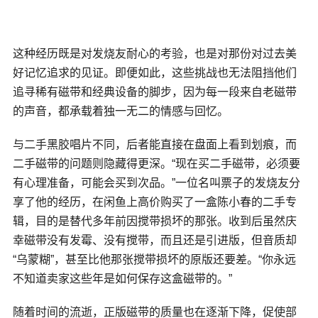
这种经历既是对发烧友耐心的考验，也是对那份对过去美
好记忆追求的见证。即便如此，这些挑战也无法阻挡他们
追寻稀有磁带和经典设备的脚步，因为每一段来自老磁带
的声音，都承载着独一无二的情感与回忆。
与二手黑胶唱片不同，后者能直接在盘面上看到划痕，而
二手磁带的问题则隐藏得更深。“现在买二手磁带，必须要
有心理准备，可能会买到次品。”一位名叫票子的发烧友分
享了他的经历，在闲鱼上高价购买了一盒陈小春的二手专
辑，目的是替代多年前因搅带损坏的那张。收到后虽然庆
幸磁带没有发霉、没有搅带，而且还是引进版，但音质却
“乌蒙糊”，甚至比他那张搅带损坏的原版还要差。“你永远
不知道卖家这些年是如何保存这盒磁带的。”
随着时间的流逝，正版磁带的质量也在逐渐下降，促使部