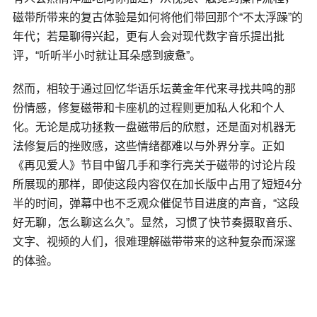
磁带所带来的复古体验是如何将他们带回那个“不太浮躁”的
年代；若是聊得兴起，更有人会对现代数字音乐提出批
评，“听听半小时就让耳朵感到疲惫”。
然而，相较于通过回忆华语乐坛黄金年代来寻找共鸣的那
份情感，修复磁带和卡座机的过程则更加私人化和个人
化。无论是成功拯救一盘磁带后的欣慰，还是面对机器无
法修复后的挫败感，这些情绪都难以与外界分享。正如
《再见爱人》节目中留几手和李行亮关于磁带的讨论片段
所展现的那样，即使这段内容仅在加长版中占用了短短4分
半的时间，弹幕中也不乏观众催促节目进度的声音，“这段
好无聊，怎么聊这么久”。显然，习惯了快节奏摄取音乐、
文字、视频的人们，很难理解磁带带来的这种复杂而深邃
的体验。