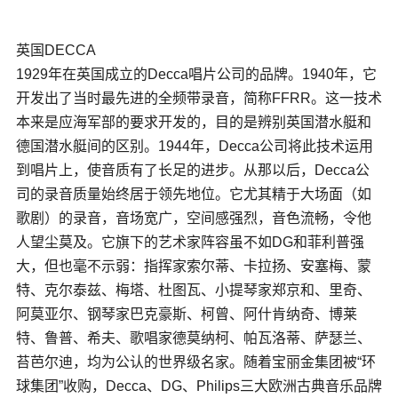
英国DECCA
1929年在英国成立的Decca唱片公司的品牌。1940年，它
开发出了当时最先进的
全频带
录音，简称FFRR。这一技术
本来是应海军部的要求开发的，目的是辨别英国潜水艇和
德国潜水艇间的区别。1944年，Decca公司将此技术运用
到唱片上，使音质有了长足的进步。从那以后，Decca公
司的录音质量始终居于领先地位。它尤其精于大场面（如
歌剧）的录音，音场宽广，空间感强烈，音色流畅，令他
人望尘莫及。它旗下的艺术家阵容虽不如DG和菲利普强
大，但也毫不示弱：指挥家索尔蒂、卡拉扬、安塞梅、蒙
特、克尔泰兹、梅塔、杜图瓦、小提琴家郑京和、里奇、
阿莫亚尔、钢琴家巴克豪斯、柯曾、阿什肯纳奇、博莱
特、鲁普、希夫、歌唱家德莫纳柯、帕瓦洛蒂、萨瑟兰、
苔芭尔迪，均为公认的世界级名家。随着宝丽金集团被“环
球集团”收购，Decca、DG、Philips三大欧洲古典音乐品牌