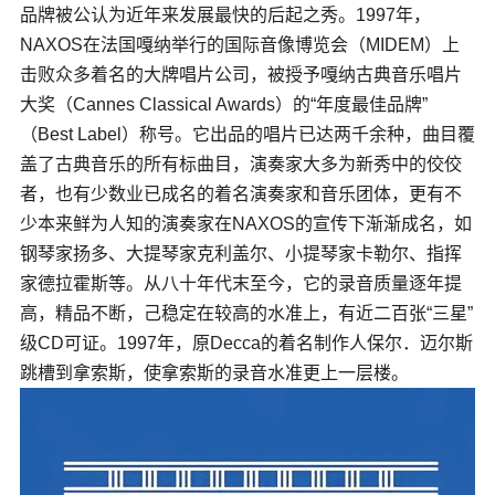
品牌被公认为近年来发展最快的后起之秀。1997年，
NAXOS在法国嘎纳举行的国际音像博览会（MIDEM）上
击败众多着名的大牌唱片公司，被授予嘎纳古典音乐唱片
大奖（Cannes Classical Awards）的“年度最佳品牌”
（Best Label）称号。它出品的唱片已达两千余种，曲目覆
盖了古典音乐的所有标曲目，演奏家大多为新秀中的佼佼
者，也有少数业已成名的着名演奏家和音乐团体，更有不
少本来鲜为人知的演奏家在NAXOS的宣传下渐渐成名，如
钢琴家扬多、大提琴家克利盖尔、小提琴家卡勒尔、指挥
家德拉霍斯等。从八十年代末至今，它的录音质量逐年提
高，精品不断，己稳定在较高的水准上，有近二百张“三星”
级CD可证。1997年，原Decca的着名制作人保尔．迈尔斯
跳槽到拿索斯，使拿索斯的录音水准更上一层楼。